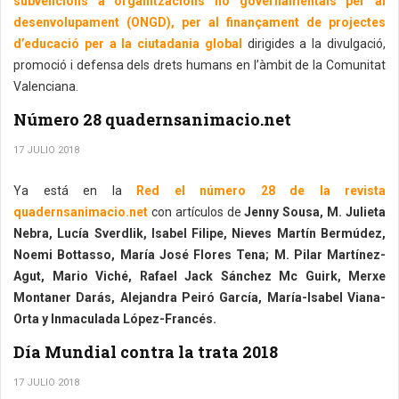
subvencions a organitzacions no governamentals per al
desenvolupament (ONGD), per al finançament de projectes
d’educació per a la ciutadania global
dirigides a la divulgació,
promoció i defensa dels drets humans en l’àmbit de la Comunitat
Valenciana.
Número 28 quadernsanimacio.net
17 JULIO 2018
Ya está en la
Red el número 28 de la revista
quadernsanimacio.net
con artículos de
Jenny Sousa, M. Julieta
Nebra, Lucía Sverdlik, Isabel Filipe, Nieves Martín Bermúdez,
Noemi Bottasso, María José Flores Tena; M. Pilar Martínez-
Agut, Mario Viché, Rafael Jack Sánchez Mc Guirk, Merxe
Montaner Darás, Alejandra Peiró García, María-Isabel Viana-
Orta y Inmaculada López-Francés.
Día Mundial contra la trata 2018
17 JULIO 2018