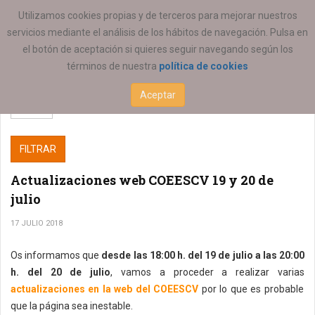
ESTÁ AQUÍ:
Utilizamos cookies propias y de terceros para mejorar nuestros
servicios mediante el análisis de los hábitos de navegación. Pulsa en
el botón de aceptación si quieres seguir navegando según los
términos de nuestra
política de cookies
Aceptar
FILTRAR
Actualizaciones web COEESCV 19 y 20 de
julio
17 JULIO 2018
Os informamos que
desde las 18:00 h. del 19 de julio a las 20:00
h. del 20 de julio
, vamos a proceder a realizar varias
actualizaciones en la web del COEESCV
por lo que es probable
que la página sea inestable.