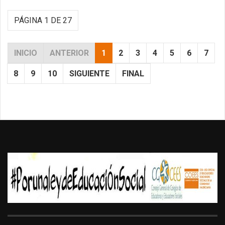
PÁGINA 1 DE 27
INICIO
ANTERIOR
1
2
3
4
5
6
7
8
9
10
SIGUIENTE
FINAL