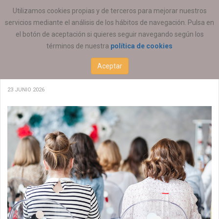
ESTÁ AQUÍ:
ACTUALIDAD
Utilizamos cookies propias y de terceros para mejorar nuestros
servicios mediante el análisis de los hábitos de navegación. Pulsa en
el botón de aceptación si quieres seguir navegando según los
términos de nuestra
política de cookies
Te invitamos a acoger alumnado en prácticas
Aceptar
de Educación Social
23 JUNIO 2026