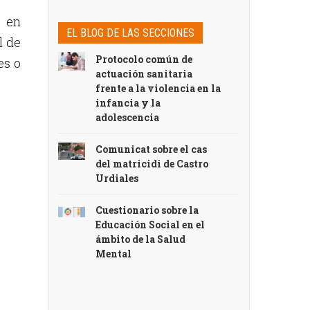
, en
EL BLOG DE LAS SECCIONES
l de
Protocolo común de
es o
actuación sanitaria
frente a la violencia en la
infancia y la
adolescencia
Comunicat sobre el cas
del matricidi de Castro
Urdiales
Cuestionario sobre la
Educación Social en el
ámbito de la Salud
Mental