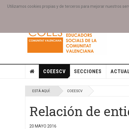
Utilizamos cookies propias y de terceros para mejorar nuestros serv
PORTADA
ACCESO COLEGIAD@S
GALERIAS
SE
COEESCV
SECCIONES
ACTUA
ESTÁ AQUÍ:
COEESCV
Relación de ent
20 MAYO 2016