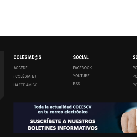
COLEGIAD@S
SOCIAL
S
ACCEDE
FACEBOOK
PO
YOUTUBE
¡ COLÉGIATE !
PO
RSS
HAZTE AMIGO
PO