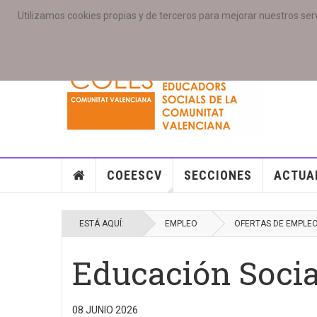
Utilizamos cookies propias y de terceros para mejorar nuestros serv
PORTADA
ACCESO COLEGIAD@S
GALERIAS
SE
COEESCV
SECCIONES
ACTUA
ESTÁ AQUÍ:
EMPLEO
OFERTAS DE EMPLE
Educación Socia
08 JUNIO 2026