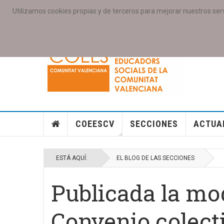
Utilizamos cookies propias y de terceros para mejorar nuestros serv
PORTADA
ACCESO COLEGIAD@S
GALERIAS
SE
COEESCV
SECCIONES
ACTUA
ESTÁ AQUÍ:
EL BLOG DE LAS SECCIONES
Publicada la mod
Convenio colecti