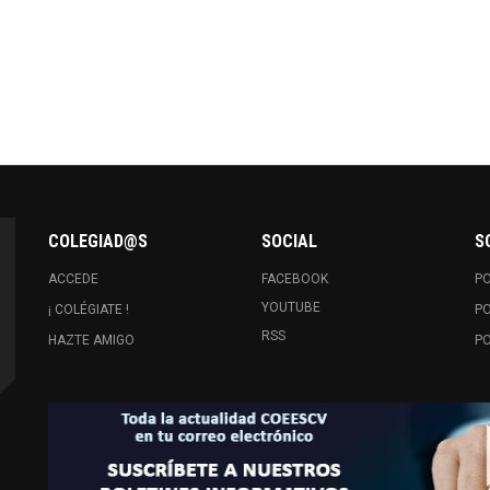
COLEGIAD@S
SOCIAL
S
ACCEDE
FACEBOOK
PO
YOUTUBE
¡ COLÉGIATE !
PO
RSS
HAZTE AMIGO
PO