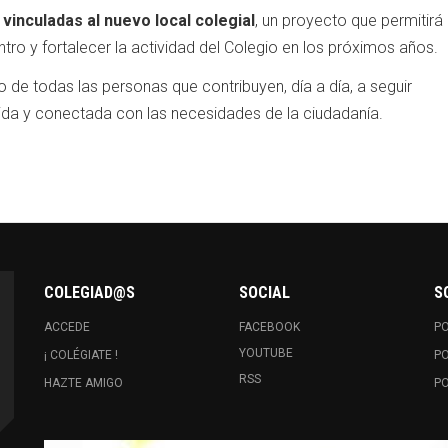
vinculadas al nuevo local colegial
, un proyecto que permitirá
tro y fortalecer la actividad del Colegio en los próximos años.
 todas las personas que contribuyen, día a día, a seguir
ida y conectada con las necesidades de la ciudadanía.
COLEGIAD@S
SOCIAL
S
ACCEDE
FACEBOOK
PO
YOUTUBE
¡ COLÉGIATE !
PO
RSS
HAZTE AMIGO
PO