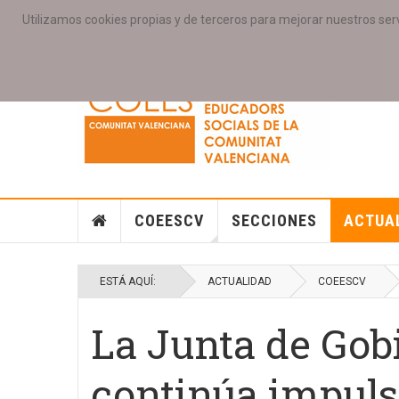
Utilizamos cookies propias y de terceros para mejorar nuestros serv
PORTADA
ACCESO COLEGIAD@S
GALERIAS
SE
COEESCV
SECCIONES
ACTUA
ESTÁ AQUÍ:
ACTUALIDAD
COEESCV
La Junta de Go
continúa impul