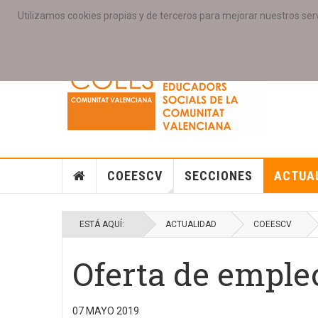
Utilizamos cookies propias y de terceros para mejorar nuestros serv
PORTADA
ACCESO COLEGIAD@S
GALERIAS
SE
COEESCV
SECCIONES
ACTUA
ESTÁ AQUÍ:
ACTUALIDAD
COEESCV
Oferta de emple
07 MAYO 2019