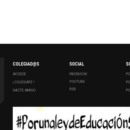
COLEGIAD@S
SOCIAL
S
ACCEDE
FACEBOOK
PO
YOUTUBE
¡ COLÉGIATE !
PO
RSS
HAZTE AMIGO
PO