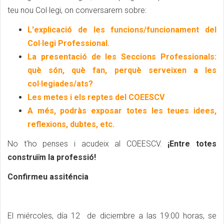
teu nou Col·legi, on conversarem sobre:
L'explicació de les funcions/funcionament del
Col·legi Professional.
La presentació de les Seccions Professionals:
què són, què fan, perquè serveixen a les
col·legiades/ats?
Les metes i els reptes del COEESCV
A més, podràs exposar totes les teues idees,
reflexions, dubtes, etc.
No t'ho penses i acudeix al COEESCV.
¡Entre totes
construïm la professió!
Confirmeu assiténcia
El miércoles, día 12 de diciembre a las 19:00 horas, se