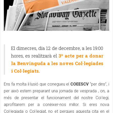
El dimecres, día 12 de decembre, a les 19:00
hores, es realitzarà el
3º acte per a donar
la Benvinguda a les noves Col·legiades
i Col·legiats.
Ens fa molta il·lusió que conegueu el
COEESCV
“per dins”, i
per això estem preparant una jornada de vesprada , on, a
més de presentar el funcionament del nostre Col·legi,
aprofitarem per a conèixer-nos millor. Si eres nova
Col·legiada o Col·legiat, no et pergues aquesta cita en el