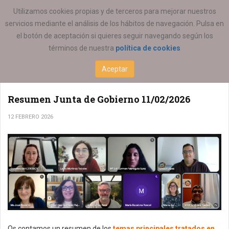
ESTÁ AQUÍ:
ACTUALIDAD
Utilizamos cookies propias y de terceros para mejorar nuestros
servicios mediante el análisis de los hábitos de navegación. Pulsa en
el botón de aceptación si quieres seguir navegando según los
COEESCV
términos de nuestra
política de cookies
Aceptar
Resumen Junta de Gobierno 11/02/2026
12 FEBRERO 2026
Os contamos un resumen de los
temas principales tratados en