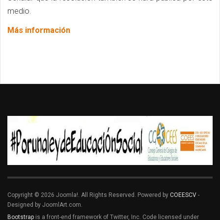
medio.
Más información
Copyright © 2026 Joomla!. All Rights Reserved. Powered by
COEESCV
-
Designed by JoomlArt.com.
Bootstrap
is a front-end framework of Twitter, Inc. Code licensed under