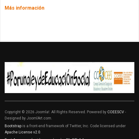
Más información
Copyright © 2026 Joomla!. All Rights Reserved. Powered by
COEESCV
-
Designed by JoomlArt.com.
Bootstrap
is a front-end framework of Twitter, Inc. Code licensed under
Apache License v2.0
.