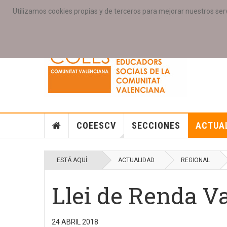
Utilizamos cookies propias y de terceros para mejorar nuestros serv
PORTADA
ACCESO COLEGIAD@S
GALERIAS
SE
COEESCV
SECCIONES
ACTUA
ESTÁ AQUÍ:
ACTUALIDAD
REGIONAL
Llei de Renda Va
24 ABRIL 2018