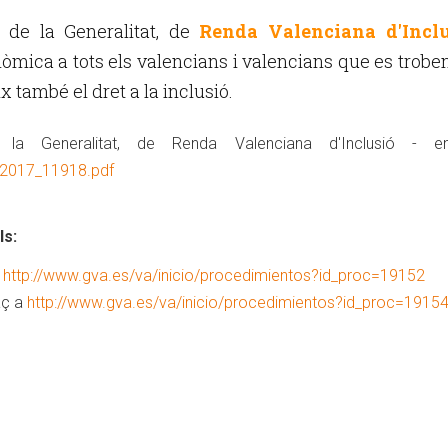
, de la Generalitat, de
Renda Valenciana d'Inclu
nòmica a tots els valencians i valencians que es trobe
x també el dret a la inclusió.
a Generalitat, de Renda Valenciana d'Inclusió - en
/2017_11918.pdf
ls:
a
http://www.gva.es/va/inicio/procedimientos?id_proc=19152
aç a
http://www.gva.es/va/inicio/procedimientos?id_proc=1915