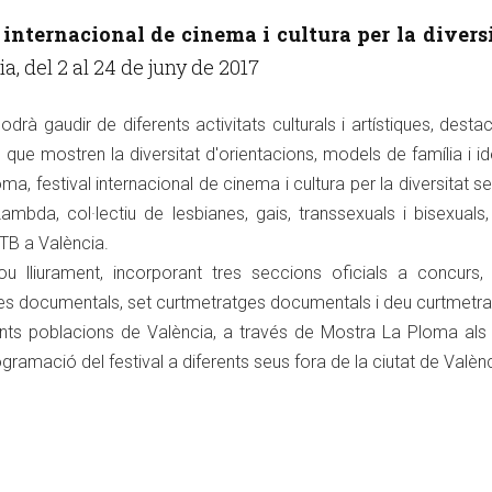
 internacional de cinema i cultura per la divers
ia, del 2 al 24 de juny de 2017
odrà gaudir de diferents activitats culturals i artístiques, desta
 que mostren la diversitat d'orientacions, models de família i ide
a, festival internacional de cinema i cultura per la diversitat se
ambda, col·lectiu de lesbianes, gais, transsexuals i bisexual
GTB a València.
nou lliurament, incorporant tres seccions oficials a concurs
s documentals, set curtmetratges documentals i deu curtmetr
ents poblacions de València, a través de Mostra La Ploma als
ogramació del festival a diferents seus fora de la ciutat de Valèn