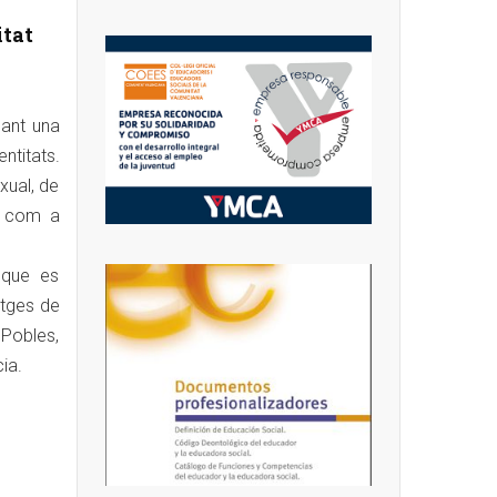
itat
cant una
ntitats.
xual, de
s, com a
, que es
atges de
 Pobles,
cia.