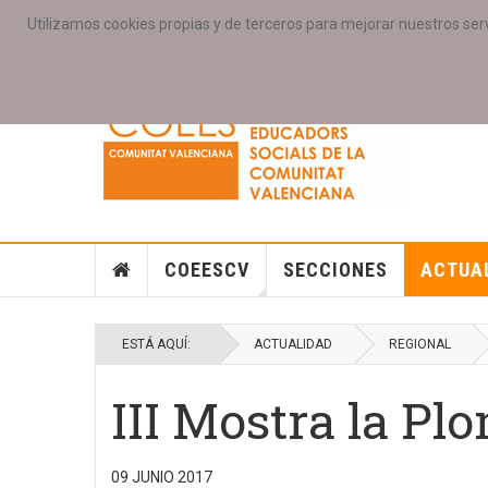
Utilizamos cookies propias y de terceros para mejorar nuestros serv
PORTADA
ACCESO COLEGIAD@S
GALERIAS
SE
COEESCV
SECCIONES
ACTUA
ESTÁ AQUÍ:
ACTUALIDAD
REGIONAL
III Mostra la Pl
09 JUNIO 2017