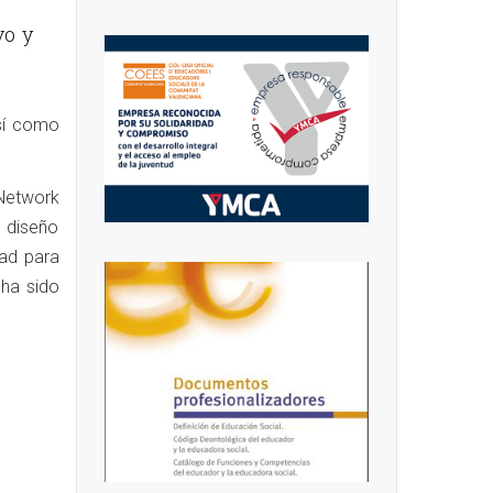
vo y
así como
 Network
 diseño
dad para
 ha sido