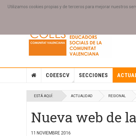
Utilizamos cookies propias y de terceros para mejorar nuestros serv
PORTADA
ACCESO COLEGIAD@S
GALERIAS
SE
COEESCV
SECCIONES
ACTUA
ESTÁ AQUÍ:
ACTUALIDAD
REGIONAL
Nueva web de l
11 NOVIEMBRE 2016