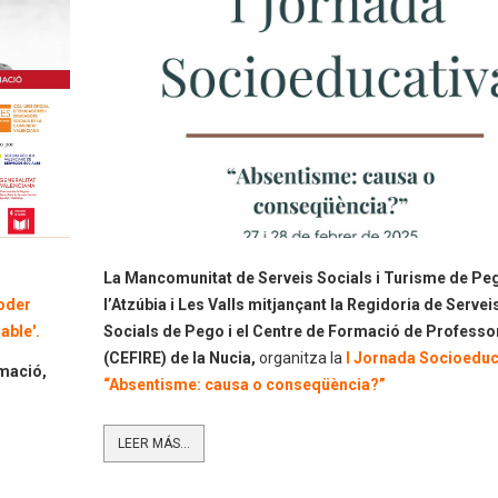
La Mancomunitat de Serveis Socials i Turisme de Pe
oder
l’Atzúbia i Les Valls mitjançant la Regidoria de Servei
able'.
Socials de Pego i el Centre de Formació de Professo
(CEFIRE) de la Nucia,
organitza la
I Jornada Socioeduc
rmació,
“Absentisme: causa o conseqüència?”
LEER MÁS...