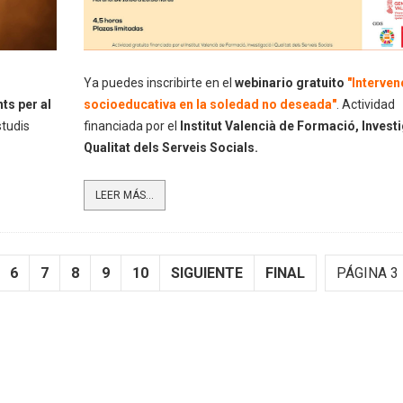
Ya puedes inscribirte en
el
webinario gratuito
"Interven
ts per al
socioeducativa en la soledad no deseada"
.
Actividad
studis
financiada por el
Institut Valencià de Formació, Investi
Qualitat dels Serveis Socials.
LEER MÁS...
6
7
8
9
10
SIGUIENTE
FINAL
PÁGINA 3 