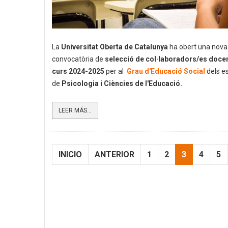
La
Universitat Oberta de Catalunya
ha obert una nova
convocatòria de
selecció de col·laboradors/es docen
curs 2024-2025
per al
Grau d'Educació Social
dels e
de
Psicologia i Ciències de l'Educació.
LEER MÁS...
INICIO
ANTERIOR
1
2
3
4
5