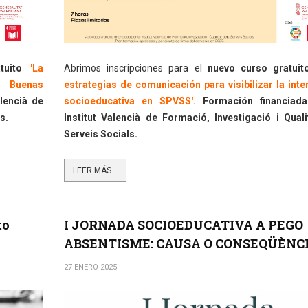
tuito
'
La
Abrimos inscripciones para el
nuevo curso gratuit
. Buenas
estrategias de comunicación para visibilizar la inte
alencià de
socioeducativa en SPVSS'.
Formación financiada
s.
Institut Valencià de Formació, Investigació i Quali
Serveis Socials.
LEER MÁS...
to
I JORNADA SOCIOEDUCATIVA A PEGO
ABSENTISME: CAUSA O CONSEQÜÈNC
27 ENERO 2025