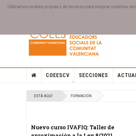
Utilizamos cookies propias y de terceros para mejorar nuestros serv
PORTADA
ACCESO COLEGIAD@S
GALERIAS
SE
COEESCV
SECCIONES
ACTUA
ESTÁ AQUÍ:
FORMACIÓN
Nuevo curso IVAFIQ: Taller de
aproximación a la Ley 8/2021