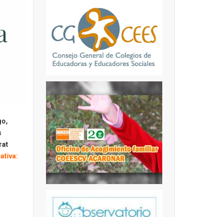
go,
s
rat
ativa: