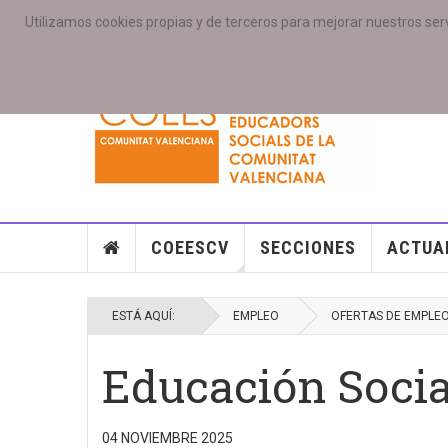
Utilizamos cookies propias y de terceros para mejorar nuestros serv
PORTADA
ACCESO COLEGIAD@S
GALERIAS
SE
COEESCV
SECCIONES
ACTUA
ESTÁ AQUÍ:
EMPLEO
OFERTAS DE EMPLE
Educación Socia
04 NOVIEMBRE 2025