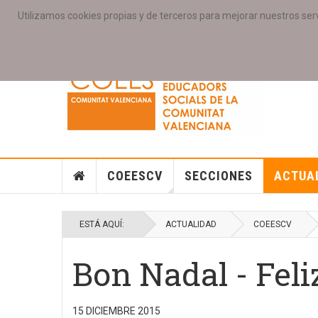
Utilizamos cookies propias y de terceros para mejorar nuestros serv
PORTADA
ACCESO COLEGIAD@S
GALERIAS
SE
COEESCV
SECCIONES
ACTUA
ESTÁ AQUÍ:
ACTUALIDAD
COEESCV
Bon Nadal - Fel
15 DICIEMBRE 2015