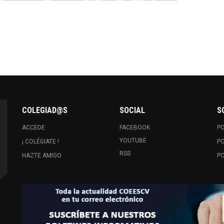
COLEGIAD@S
SOCIAL
S
ACCEDE
FACEBOOK
PO
YOUTUBE
¡ COLÉGIATE !
PO
RSS
HAZTE AMIGO
PO