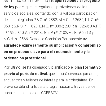
Asimismo, se han revisado las
aportaciones al proyecto
de ley
por el que se regulan las profesiones de los
servicios sociales, contando con la valiosa participación
de las colegiadas P.B.C. nº 2382; M.A.G. nº 2630; L.L.Z. nº
0531; S.R.S. nº 1820; L.N.G. nº 0383; B.C.P. nº 0269; J.A.F.T.
nº 1985; C.G.A. nº 2216; G.E.P. nº 2102; F.L.F. nº 3313 y
N.G.H. nº 0566. Desde la Comisión Permanente
se
agradece expresamente su implicación y compromiso
en un proceso clave para el reconocimiento y la
ordenación profesional.
Por último, se ha diseñado y planificado el
plan formativo
previo al período estival
, que incluirá diversas jornadas,
encuentros y talleres de interés para la colegiatura. En
breve se difundirá toda la programación a través de los
canales habituales del COEESCV.