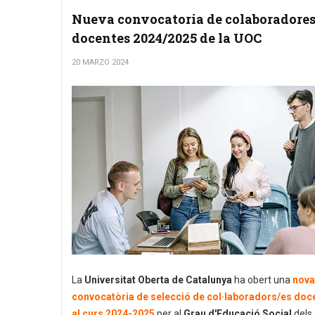
Nueva convocatoria de colaboradore
docentes 2024/2025 de la UOC
20 MARZO 2024
La
Universitat Oberta de Catalunya
ha obert una
nova
convocatòria de selecció de col·laboradors/es doc
al curs 2024-2025
per al
Grau d'Educació Social
dels