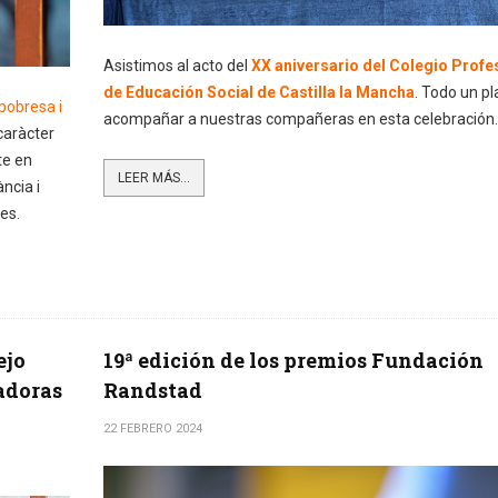
Asistimos al acto del
XX aniversario del Colegio Profe
de Educación Social de Castilla la Mancha
. Todo un pl
pobresa i
acompañar a nuestras compañeras en esta celebración.
caràcter
te en
LEER MÁS...
ància i
es.
ejo
19ª edición de los premios Fundación
adoras
Randstad
22 FEBRERO 2024