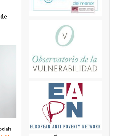
 de
ocials