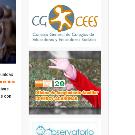
gualdad
 premios
tivas
as con