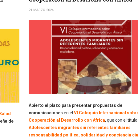
21 MARZO 2024
Abierto el plazo para presentar propuestas de
comunicaciones
en el
V
I Coloquio Internacional sobr
Salud
Cooperación al Desarrollo con África
, que con el título
leña de
Adolescentes migrantes sin referentes familiares
:
responsabilidad política, solidaridad y conciencia c