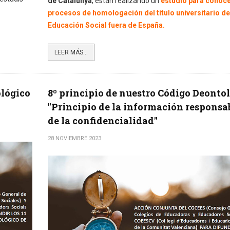
de Catalunya
, están realizando un
estudio para conoce
procesos de homologación del título universitario de
Educación Social fuera de España.
LEER MÁS...
ológico
8º principio de nuestro Código Deonto
"Principio de la información responsa
de la confidencialidad"
28 NOVIEMBRE 2023