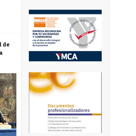
l de
a