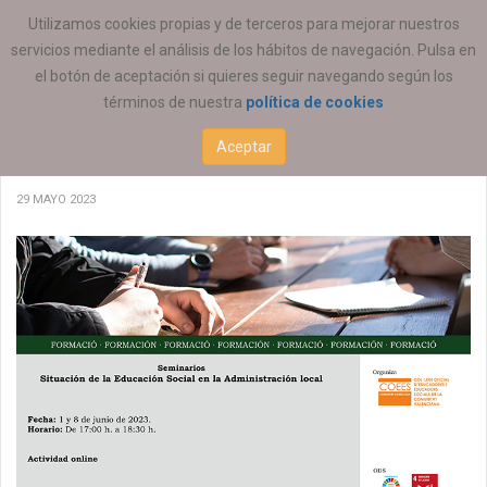
ESTÁ AQUÍ:
FORMACIÓN
Utilizamos cookies propias y de terceros para mejorar nuestros
servicios mediante el análisis de los hábitos de navegación. Pulsa en
el botón de aceptación si quieres seguir navegando según los
términos de nuestra
política de cookies
Seminarios ‘Situación de la Educación Social
Aceptar
en la Administración Local’
29 MAYO 2023