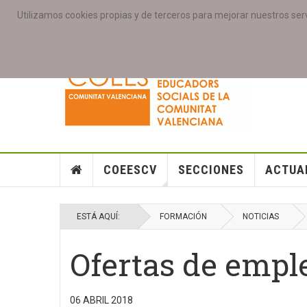
Utilizamos cookies propias y de terceros para mejorar nuestros serv
PORTADA
ACCESO COLEGIAD@S
GALERIAS
SE
COEESCV
SECCIONES
ACTUA
ESTÁ AQUÍ:
FORMACIÓN
NOTICIAS
Ofertas de empl
06 ABRIL 2018