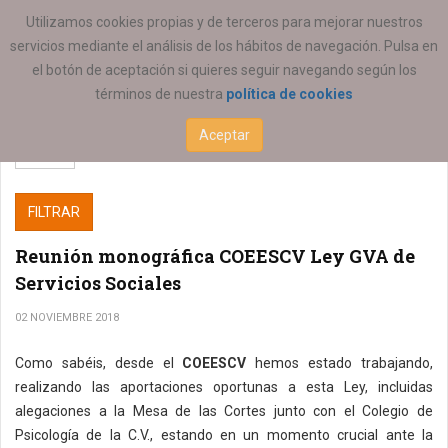
ESTÁ AQUÍ:
SERVICIOS
Utilizamos cookies propias y de terceros para mejorar nuestros
servicios mediante el análisis de los hábitos de navegación. Pulsa en
el botón de aceptación si quieres seguir navegando según los
términos de nuestra
política de cookies
Aceptar
FILTRAR
Reunión monográfica COEESCV Ley GVA de
Servicios Sociales
02 NOVIEMBRE 2018
Como sabéis, desde el
COEESCV
hemos estado trabajando,
realizando las aportaciones oportunas a esta Ley, incluidas
alegaciones a la Mesa de las Cortes junto con el Colegio de
Psicología de la C.V., estando en un momento crucial ante la