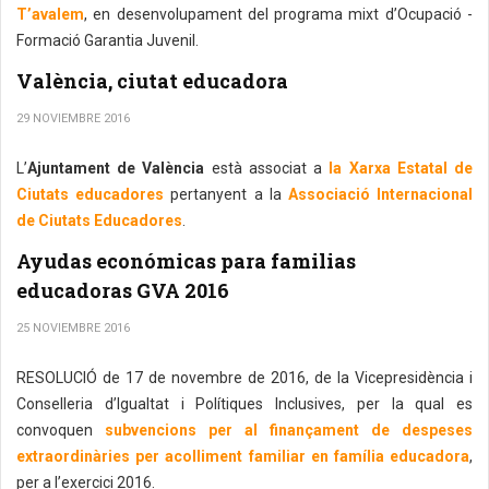
T’avalem
, en desenvolupament del programa mixt d’Ocupació -
Formació Garantia Juvenil.
València, ciutat educadora
29 NOVIEMBRE 2016
L’
Ajuntament de València
està associat a
la Xarxa Estatal de
Ciutats educadores
pertanyent a la
Associació Internacional
de Ciutats Educadores
.
Ayudas económicas para familias
educadoras GVA 2016
25 NOVIEMBRE 2016
RESOLUCIÓ de 17 de novembre de 2016, de la Vicepresidència i
Conselleria d’Igualtat i Polítiques Inclusives, per la qual es
convoquen
subvencions per al finançament de despeses
extraordinàries per acolliment familiar en família educadora
,
per a l’exercici 2016.