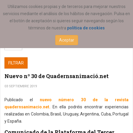
ESTÁ AQUÍ:
SERVICIOS
Utilizamos cookies propias y de terceros para mejorar nuestros
servicios mediante el análisis de los hábitos de navegación. Pulsa en
el botón de aceptación si quieres seguir navegando según los
términos de nuestra
política de cookies
Aceptar
FILTRAR
Nuevo nº 30 de Quadernsanimació.net
03 SEPTIEMBRE 2019
Publicado el
nuevo número 30 de la revista
quadernsanimacio.net.
En ella podréis encontrar experiencias
realizadas en Colombia, Brasil, Uruguay, Argentina, Cuba, Portugal
y España.
Comunicado de la Plataforma del Tercer