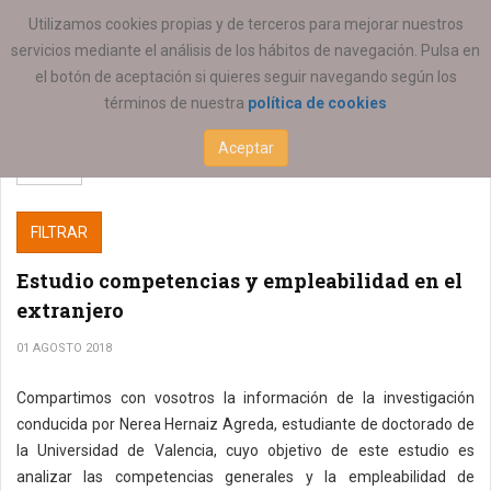
ESTÁ AQUÍ:
SERVICIOS
Utilizamos cookies propias y de terceros para mejorar nuestros
servicios mediante el análisis de los hábitos de navegación. Pulsa en
el botón de aceptación si quieres seguir navegando según los
términos de nuestra
política de cookies
Aceptar
FILTRAR
Estudio competencias y empleabilidad en el
extranjero
01 AGOSTO 2018
Compartimos con vosotros la información de la investigación
conducida por Nerea Hernaiz Agreda, estudiante de doctorado de
la Universidad de Valencia, cuyo objetivo de este estudio es
analizar las competencias generales y la empleabilidad de