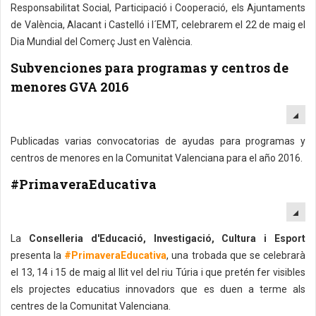
Responsabilitat Social, Participació i Cooperació, els Ajuntaments
de València, Alacant i Castelló i l´EMT, celebrarem el 22 de maig el
Dia Mundial del Comerç Just en València.
Subvenciones para programas y centros de
menores GVA 2016
EM
Publicadas varias convocatorias de ayudas para programas y
centros de menores en la Comunitat Valenciana para el año 2016.
#PrimaveraEducativa
EM
La
Conselleria d'Educació, Investigació, Cultura i Esport
presenta la
#PrimaveraEducativa
, una trobada que se celebrarà
el 13, 14 i 15 de maig al llit vel del riu Túria i que pretén fer visibles
els projectes educatius innovadors que es duen a terme als
centres de la Comunitat Valenciana.