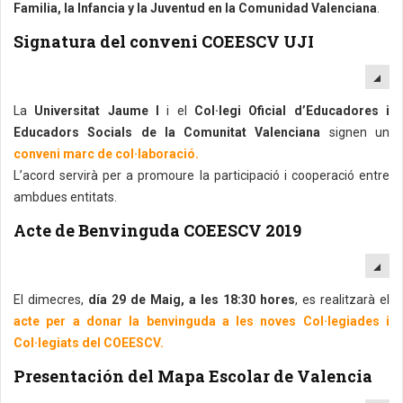
Familia, la Infancia y la Juventud en la Comunidad Valenciana
.
Signatura del conveni COEESCV UJI
EM
La
Universitat Jaume I
i el
Col·legi Oficial d’Educadores i
Educadors Socials de la Comunitat Valenciana
signen un
conveni marc de col·laboració.
L’acord servirà per a promoure la participació i cooperació entre
ambdues entitats.
Acte de Benvinguda COEESCV 2019
EM
El dimecres,
día 29 de Maig, a les 18:30 hores
, es realitzarà el
acte per a donar la benvinguda a les noves Col·legiades i
Col·legiats del COEESCV.
Presentación del Mapa Escolar de Valencia