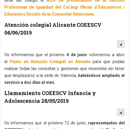
sede del colegio el
Acto de presentación de la Sección
Profesional de Igualdad del Col.legi Oficial d´Educadores i
Educadors Socials de la Comunitat Valenciana.
Atención colegial Alicante COEESCV
04/06/2019
EM
Os informamos que el próximo
4 de junio
volveremos a abrir
el
Punto de Atención Colegial en Alicante
para que podáis
realizar todas las consultas y gestiones que necesitéis sin tener
que desplazaros a la sede de Valencia,
habiéndose ampliado el
servicio a dos días al mes.
Llamamiento COEESCV Infancia y
Adolescencia 28/05/2019
EM
Os informamos que el próximo 12 de junio,
representantes del