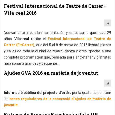
Festival Internacional de Teatre de Carrer -
Vila-real 2016
EM
Nuevamente y con la misma ilusión y entusiasmo que hace 29
años,
Vila-real
recibe el
Festival Internacional de Teatre de
Carrer (FitCarrer)
, que del 5 al 8 de mayo de 2016 llenará plazas
y calles de toda la ciudad de teatro, danza y circo, gracias a una
completa programación que, pensada para entretener y disfrutar,
hará soñar a grandes y pequeños.
Ajudes GVA 2016 en matèria de joventut
EM
Informació pública del projecte d’ordre
per la qual s’estableixen
les
bases reguladores de la concessió d’ajudes en matèria de
joventut.
Entrega de Premios Excelencia de la UP