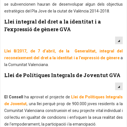
se subvencionen hauran de desenvolupar algun dels objectius
estratègics del Pla Jove de la ciutat de València 2014-2018.
Llei integral del dret a la identitat i a
l’expressió de gènere GVA
EM
Llei 8/2017, de 7 d’abril, de la Generalitat, integral del
reconeixement del dret a la identitat i a l’expressió de gènere
a
la Comunitat Valenciana.
Llei de Polítiques Integrals de Joventut GVA
EM
El Consell
ha aprovat el projecte de
Llei de Polítiques Integrals
de Joventut
, una llei perquè prop de 900.000 joves residents a la
Comunitat Valenciana construeixin el seu projecte vital individual i
col·lectiu en igualtat de condicions i enfoquen la seua realitat des
de l'empoderament, la participació i la emancipació.