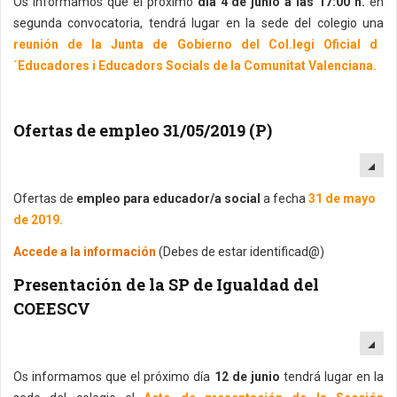
Os informamos que el próximo
día 4 de junio a las 17:00 h.
en
segunda convocatoria, tendrá lugar en la sede del colegio una
reunión de la Junta de Gobierno del Col.legi Oficial d
´Educadores i Educadors Socials de la Comunitat Valenciana.
Ofertas de empleo 31/05/2019 (P)
EM
Ofertas de
empleo para educador/a social
a fecha
31 de mayo
de 2019.
Accede a la información
(Debes de estar identificad@)
Presentación de la SP de Igualdad del
COEESCV
EM
Os informamos que el próximo día
12 de junio
tendrá lugar en la