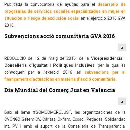
Publicada la convocatoria de ayudas para el
desarrollo de
programas de servicios sociales especializados en mujer en
situación o riesgo de exclusión social
en el ejercicio 2016 GVA
2016.
Subvencions acció comunitària GVA 2016
EM
RESOLUCIÓ de 12 de maig de 2016, de la
Vicepresidència i
Conselleria d’Igualtat i Polítiques Inclusives
, per la qual es
convoquen per a l’exercici 2016 les
subvencions per al
finançament d’actuacions en matèria d’acció comunitària.
Dia Mundial del Comerç Just en València
EM
Baix el lema #SOMCOMERÇJUST, les organitzaciones de la
CVONGD Setem CV, Cáritas, Oxfam, Ecosol, Petjades, Solidaridad
Int. PV i amb el suport de la Conselleria de Transparència,