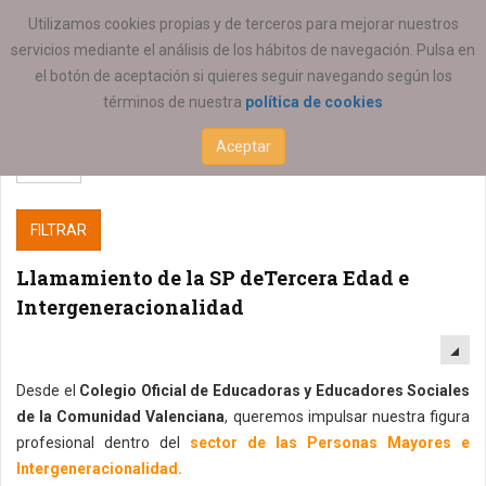
ESTÁ AQUÍ:
Utilizamos cookies propias y de terceros para mejorar nuestros
servicios mediante el análisis de los hábitos de navegación. Pulsa en
el botón de aceptación si quieres seguir navegando según los
términos de nuestra
política de cookies
Aceptar
FILTRAR
Llamamiento de la SP deTercera Edad e
Intergeneracionalidad
EM
Desde el
Colegio Oficial de Educadoras y Educadores Sociales
de la Comunidad Valenciana
, queremos impulsar nuestra figura
profesional dentro del
sector de las Personas Mayores e
Intergeneracionalidad.