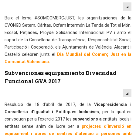
EM
Baix el lema #SOMCOMERÇJUST, les organitzaciones de la
CVONGD Setem, Cáritas, Oxfam Intermón La Tenda de Tot el Món,
Ecosol, Petjades, Proyde Solidaridad Internacional PV i amb el
suport de la Conselleria de Transparència, Responsabilitat Social,
Participació i Cooperació, els Ajuntaments de València, Alacant i
Castelló celebren junts el
Dia Mundial del Comerç Just en la
Comunitat Valenciana.
Subvenciones equipamiento Diversidad
Funcional GVA 2017
EM
Resolució de 18 d’abril de 2017, de la
Vicepresidència i
Conselleria d’Igualtat i Polítiques Inclusives
, per la qual es
convoquen per a l’exercici 2017 les
subvencions a
entitats locals i
entitats sense ànim de lucre per a
projectes d’inversió en
equipament i obres de centres d’atenció a persones amb