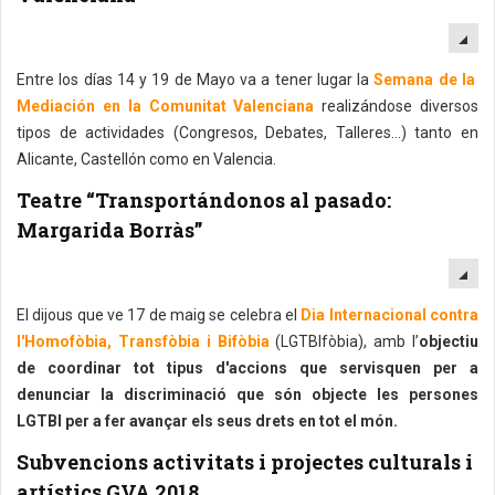
EM
Entre los días 14 y 19 de Mayo va a tener lugar la
Semana de la
Mediación en la Comunitat Valenciana
realizándose diversos
tipos de actividades (Congresos, Debates, Talleres…) tanto en
Alicante, Castellón como en Valencia.
Teatre “Transportándonos al pasado:
Margarida Borràs”
EM
El dijous que ve 17 de maig se celebra el
Dia Internacional contra
l'Homofòbia, Transfòbia i Bifòbia
(LGTBIfòbia), amb l’
objectiu
de coordinar tot tipus d'accions que servisquen per a
denunciar la discriminació que són objecte les persones
LGTBI per a fer avançar els seus drets en tot el món.
Subvencions activitats i projectes culturals i
artístics GVA 2018