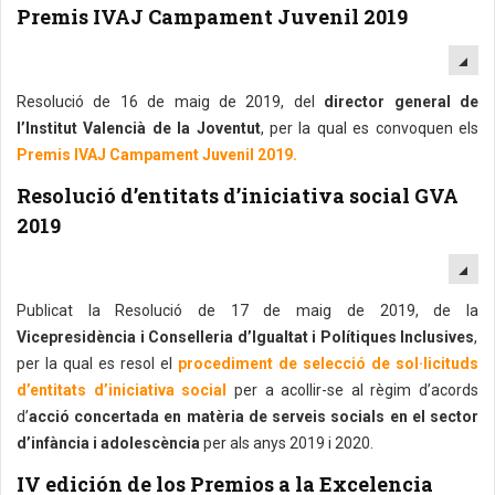
Premis IVAJ Campament Juvenil 2019
EM
Resolució de 16 de maig de 2019, del
director general de
l’Institut Valencià de la Joventut
, per la qual es convoquen els
Premis IVAJ Campament Juvenil 2019.
Resolució d’entitats d’iniciativa social GVA
2019
EM
Publicat la Resolució de 17 de maig de 2019, de la
Vicepresidència i Conselleria d’Igualtat i Polítiques Inclusives
,
per la qual es resol el
procediment de selecció de sol·licituds
d’entitats d’iniciativa social
per a acollir-se al règim d’acords
d’
acció concertada en matèria de serveis socials en el sector
d’infància i adolescència
per als anys 2019 i 2020.
IV edición de los Premios a la Excelencia