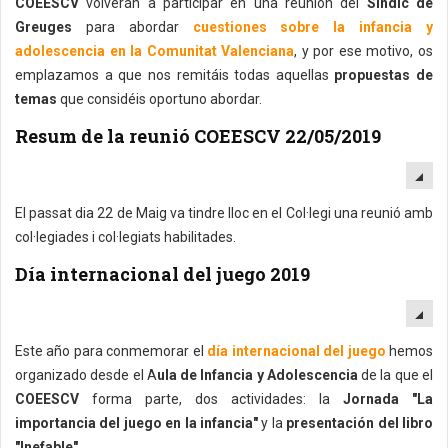
COEESCV
volverán a participar en una reunión del
Síndic de
Greuges
para abordar
cuestiones sobre la infancia y
adolescencia en la Comunitat Valenciana
, y por ese motivo, os
emplazamos a que nos remitáis todas aquellas
propuestas de
temas
que considéis oportuno abordar.
Resum de la reunió COEESCV 22/05/2019
EM
El passat dia 22 de Maig va tindre lloc en el Col·legi una reunió amb
col·legiades i col·legiats habilitades.
Día internacional del juego 2019
EM
Este año para conmemorar el
día internacional del juego
hemos
organizado desde el A
ula de Infancia y Adolescencia
de la que el
COEESCV
forma parte, dos actividades: la
Jornada "La
importancia del juego en la infancia"
y la
presentación del libro
"Inefable".