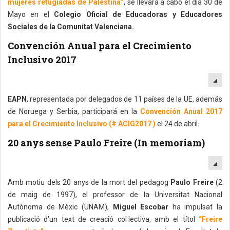
mujeres refugiadas de Palestina”
, se llevará a cabo el día 30 de
Mayo en el
Colegio Oficial de Educadoras y Educadores
Sociales de la Comunitat Valenciana.
Convención Anual para el Crecimiento
Inclusivo 2017
EM
EAPN
, representada por delegados de 11 países de la UE, además
de Noruega y Serbia, participará en la
Convención Anual 2017
para el Crecimiento Inclusivo (# ACIG2017 )
el 24 de abril.
20 anys sense Paulo Freire (In memoriam)
EM
Amb motiu dels 20 anys de la mort del pedagog
Paulo Freire
(2
de maig de 1997), el professor de la Universitat Nacional
Autònoma de Mèxic (UNAM),
Miguel Escobar
ha impulsat la
publicació d’un text de creació col·lectiva, amb el títol
“Freire