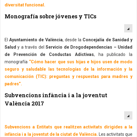
diversitat funcional.
Monografía sobre jóvenes y TICs
EM
El
Ayuntamiento de València
, desde la
Concejalía de Sanidad y
Salud
y a través del
Servicio de Drogodependencias – Unidad
de Prevención de Conductas Adictivas
, ha publicado la
monografía
“Cómo hacer que sus hijas e hijos usen de modo
seguro y saludable las tecnologías de la información y la
comunicación (TIC): preguntas y respuestas para madres y
padres”.
Subvencions infància i a la joventut
València 2017
EM
Subvencions a Entitats que realitzen activitats dirigides a la
infància i a la joventut de la ciutat de València.
Les activitats que