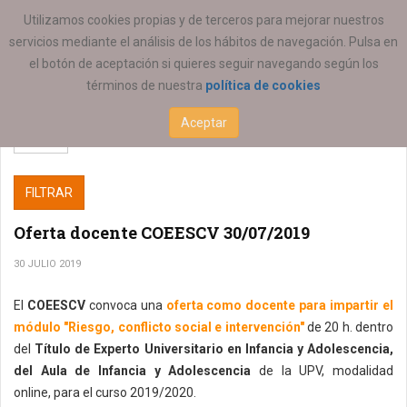
ESTÁ AQUÍ:
Utilizamos cookies propias y de terceros para mejorar nuestros
servicios mediante el análisis de los hábitos de navegación. Pulsa en
el botón de aceptación si quieres seguir navegando según los
términos de nuestra
política de cookies
Aceptar
FILTRAR
Oferta docente COEESCV 30/07/2019
30 JULIO 2019
El
COEESCV
convoca una
oferta como docente para impartir el
módulo "Riesgo, conflicto social e intervención"
de 20 h. dentro
del
Título de Experto Universitario en Infancia y Adolescencia,
del Aula de Infancia y Adolescencia
de la UPV, modalidad
online, para el curso 2019/2020.