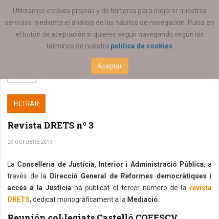
ESTÁ AQUÍ:
Utilizamos cookies propias y de terceros para mejorar nuestros
servicios mediante el análisis de los hábitos de navegación. Pulsa en
el botón de aceptación si quieres seguir navegando según los
términos de nuestra
política de cookies
Aceptar
FILTRAR
Revista DRETS nº 3
29 OCTUBRE 2019
La
Conselleria de Justícia, Interior i Administració Pública
, a
través de la
Direcció General de Reformes democràtiques i
accés a la Justícia
ha publicat el tercer número de la
revista
DRETS
, dedicat monogràficament a la
Mediació.
Reunión col·legiats Castelló COEESCV