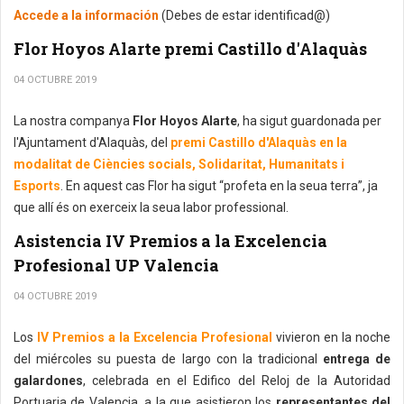
Accede a la información
(Debes de estar identificad@)
Flor Hoyos Alarte premi Castillo d'Alaquàs
04 OCTUBRE 2019
La nostra companya
Flor Hoyos Alarte
, ha sigut guardonada per
l'Ajuntament d'Alaquàs, del
premi Castillo d'Alaquàs en la
modalitat de Ciències socials, Solidaritat, Humanitats i
Esports
. En aquest cas Flor ha sigut “profeta en la seua terra”, ja
que allí és on exerceix la seua labor professional.
Asistencia IV Premios a la Excelencia
Profesional UP Valencia
04 OCTUBRE 2019
Los
IV Premios a la Excelencia Profesional
vivieron en la noche
del miércoles su puesta de largo con la tradicional
entrega de
galardones
, celebrada en el Edifico del Reloj de la Autoridad
Portuaria de Valencia, a la que asistieron los
representantes del