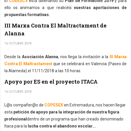
El
COEESCV
está diseñando su
Plan de Formación 2019
y para
ello os animamos a que realicéis
vuestras aportaciones de
propuestas formativas.
III Marxa Contra El Maltractament de
Alanna
16 OCTUBRE 2018
Desde la
Asociación Alanna
, nos llega la invitación a la
III Marxa
Contra El Maltractament
que se celebrará en Valencia (Paseo de
la Alameda) el 11/11/2018 a las 10 horas.
Apoyo por ES en el proyecto ITACA
16 OCTUBRE 2018
L@s compañer@s de
COPESEX
en Extremadura, nos hacen llegar
esta
petición de apoyo para la integración de nuestra figura
profesional
dentro de un programa que han creado denominado
Itaca para la
lucha contra el abandono escolar...