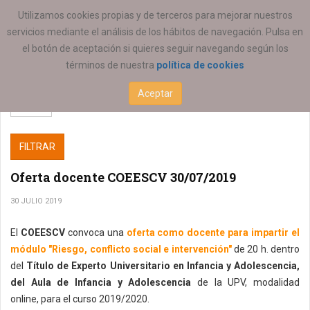
ESTÁ AQUÍ:
Utilizamos cookies propias y de terceros para mejorar nuestros
servicios mediante el análisis de los hábitos de navegación. Pulsa en
el botón de aceptación si quieres seguir navegando según los
términos de nuestra
política de cookies
Aceptar
FILTRAR
Oferta docente COEESCV 30/07/2019
30 JULIO 2019
El
COEESCV
convoca una
oferta como docente para impartir el
módulo "Riesgo, conflicto social e intervención"
de 20 h. dentro
del
Título de Experto Universitario en Infancia y Adolescencia,
del Aula de Infancia y Adolescencia
de la UPV, modalidad
online, para el curso 2019/2020.