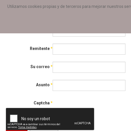
Utilizamos cookies propias y de terceros para mejorar nuestros serv
Envíe por correo electrónico este 
Correo para
*
Remitente
*
Su correo
*
Asunto
*
Captcha
*