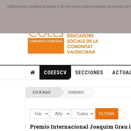
Utilizamos cookies propias y de terceros para mejorar nuestros serv
PORTADA
ACCESO COLEGIAD@S
GALERIAS
SE
COEESCV
SECCIONES
ACTUA
ESTÁ AQUÍ:
COEESCV
FILTRAR
Premio Internacional Joaquim Grau i