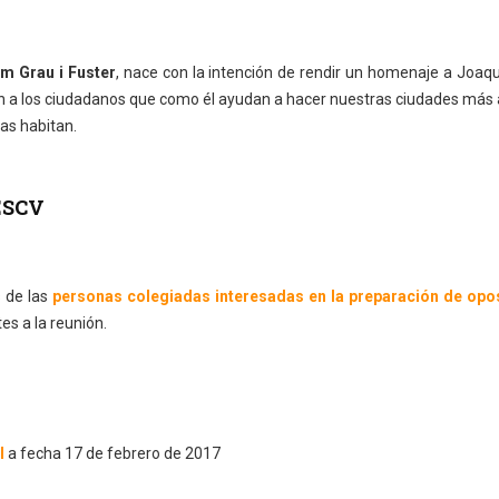
m Grau i Fuster
, nace con la intención de rendir un homenaje a Joaqu
 a los ciudadanos que como él ayudan a hacer nuestras ciudades más 
las habitan.
ESCV
s de las
personas colegiadas interesadas en la preparación de opo
es a la reunión.
l
a fecha 17 de febrero de 2017