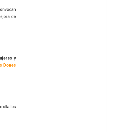
 convocan
ejora de
ujeres y
es Dones
rolla los