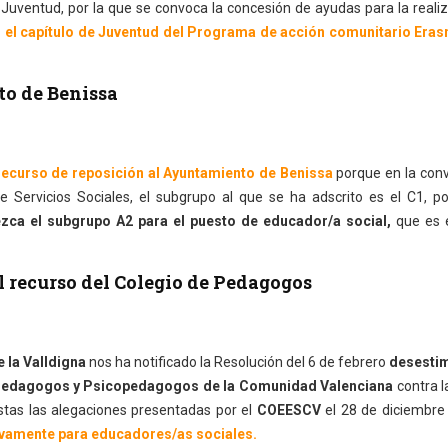
a Juventud, por la que se convoca la concesión de ayudas para la reali
n el capítulo de Juventud del Programa de acción comunitario Era
to de Benissa
recurso de reposición al Ayuntamiento de Benissa
porque en la conv
 Servicios Sociales, el subgrupo al que se ha adscrito es el C1, po
ezca el subgrupo A2 para el puesto de educador/a social,
que es e
l recurso del Colegio de Pedagogos
 la Valldigna
nos ha notificado la Resolución del 6 de febrero
desesti
Pedagogos y Psicopedagogos de la Comunidad Valenciana
contra l
istas las alegaciones presentadas por el
COEESCV
el 28 de diciembre
sivamente para educadores/as sociales.