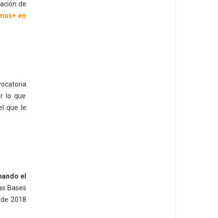
zación de
smus+ en
ocatoria
r lo que
l que le
mando el
as Bases
 de 2018