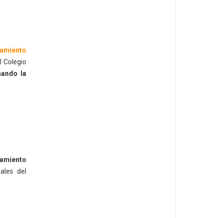
tamiento
l Colegio
mando la
tamiento
ales del