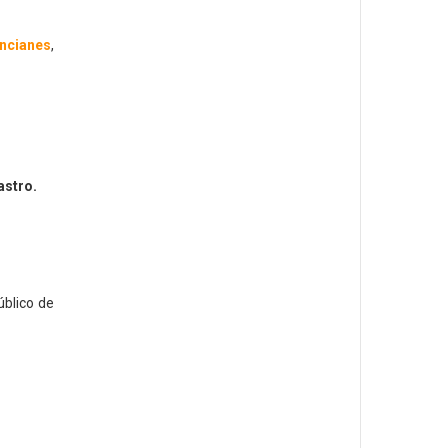
encianes
,
astro.
úblico de