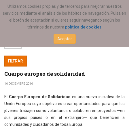
ESTÁ AQUÍ:
COEESCV
Utilizamos cookies propias y de terceros para mejorar nuestros
servicios mediante el análisis de los hábitos de navegación. Pulsa en
el botón de aceptación si quieres seguir navegando según los
términos de nuestra
política de cookies
Aceptar
FILTRAR
Cuerpo europeo de solidaridad
16 DICIEMBRE 2016
El
Cuerpo Europeo de Solidaridad
es una nueva iniciativa de la
Unión Europea cuyo objetivo es crear oportunidades para que los
jóvenes trabajen como voluntarios o colaboren en proyectos —en
sus propios países o en el extranjero— que beneficien a
comunidades y ciudadanos de toda Europa.