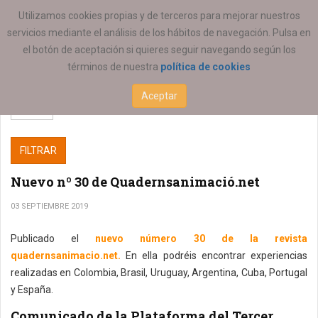
ESTÁ AQUÍ:
COEESCV
Utilizamos cookies propias y de terceros para mejorar nuestros
servicios mediante el análisis de los hábitos de navegación. Pulsa en
el botón de aceptación si quieres seguir navegando según los
términos de nuestra
política de cookies
Aceptar
FILTRAR
Nuevo nº 30 de Quadernsanimació.net
03 SEPTIEMBRE 2019
Publicado el
nuevo número 30 de la revista
quadernsanimacio.net.
En ella podréis encontrar experiencias
realizadas en Colombia, Brasil, Uruguay, Argentina, Cuba, Portugal
y España.
Comunicado de la Plataforma del Tercer