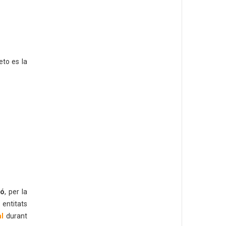
to es la
ió
, per la
 entitats
al
durant