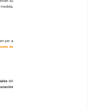
estan su
e medida,
uen per a
sones en
iales
del
ducación