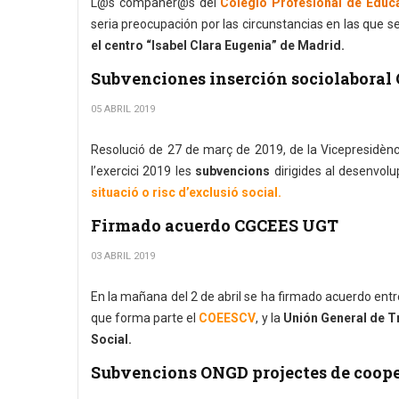
L@s compañer@s del
Colegio Profesional de Educ
seria preocupación por las circunstancias en las que s
el centro “Isabel Clara Eugenia” de Madrid.
Subvenciones inserción sociolaboral
05 ABRIL 2019
Resolució de 27 de març de 2019, de la Vicepresidència 
l’exercici 2019 les
subvencions
dirigides al desenvol
situació o risc d’exclusió social.
Firmado acuerdo CGCEES UGT
03 ABRIL 2019
En la mañana del 2 de abril se ha firmado acuerdo entr
que forma parte el
COEESCV
, y la
Unión General de T
Social.
Subvencions ONGD projectes de coope