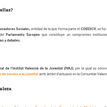
ellas?
ducadores Sociale
s, entidad de la que forma parte el
COEESCV
, se ha
 del
Parlamento Europeo
que constituye un compromiso institucio
ias y debates.
al de l’Institut Valencià de la Joventut (IVAJ)
, per la qual es conv
 de serveis a la joventut
amb àmbit d’actuació en la Comunitat Valenc
aleza