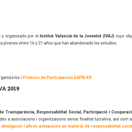
 y organizado por el
Institut Valencià de la Joventut (IVAJ)
cuyo obje
ara jóvenes entre 16 y 21 años que han abandonado los estudios.
organiza los
I Premios de Participación EAPN-ES.
VA 2019
de Transparència, Responsabilitat Social, Participació i Cooperac
des a associacions i organitzacions sense finalitat lucrativa, així com a
 divulgació i altres actuacions en matèria de responsabilitat soci