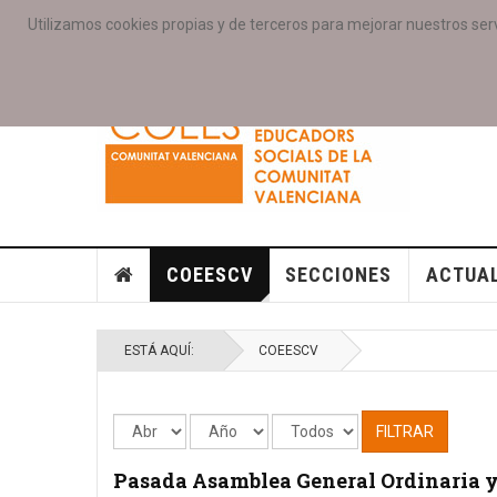
Utilizamos cookies propias y de terceros para mejorar nuestros serv
PORTADA
ACCESO COLEGIAD@S
GALERIAS
SE
COEESCV
SECCIONES
ACTUA
ESTÁ AQUÍ:
COEESCV
FILTRAR
Pasada Asamblea General Ordinaria 