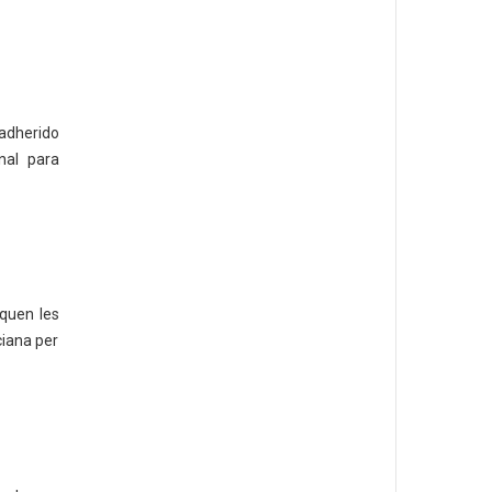
 adherido
nal para
oquen les
iana per