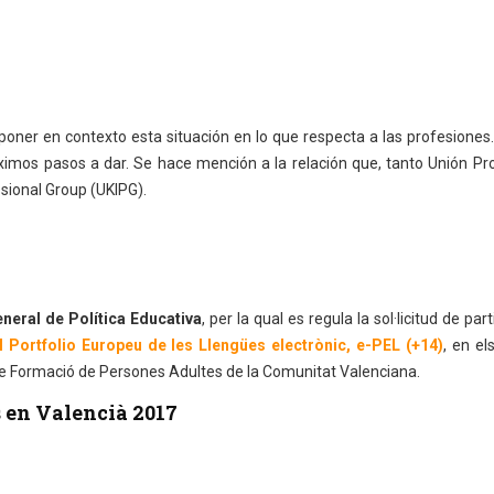
ner en contexto esta situación en lo que respecta a las profesiones.
ximos pasos a dar. Se hace mención a la relación que, tanto Unión Pr
sional Group (UKIPG).
neral de Política Educativa
, per la qual es regula la sol·licitud de part
l Portfolio Europeu de les Llengües electrònic, e-PEL (+14)
, en el
i de Formació de Persones Adultes de la Comunitat Valenciana.
s en Valencià 2017