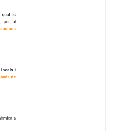
a qual es
)
, per al
lacions
locals i
través de
onòmica a