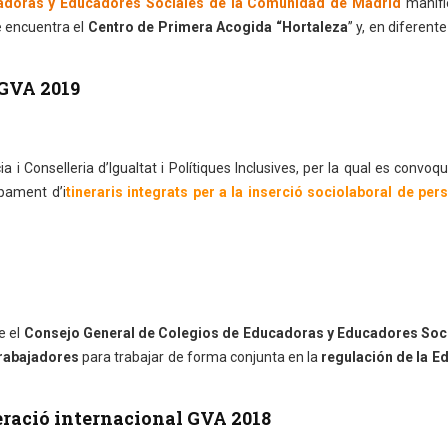
adoras y Educadores Sociales de la Comunidad de Madrid
manifi
e encuentra el
Centro de Primera Acogida “Hortaleza
” y, en diferent
 GVA 2019
i Conselleria d’Igualtat i Polítiques Inclusives, per la qual es convoq
upament d’i
tineraris integrats per a la inserció sociolaboral de per
e el
Consejo General de Colegios de Educadoras y Educadores Soc
rabajadores
para trabajar de forma conjunta en la
regulación de la E
ració internacional GVA 2018