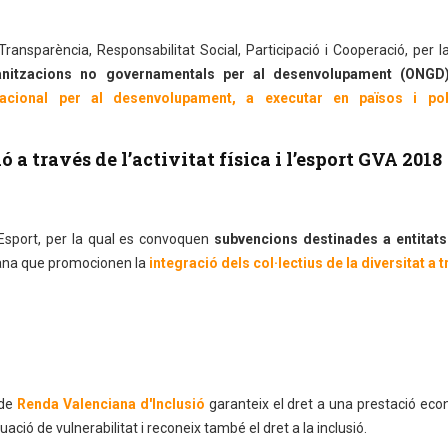
Transparència, Responsabilitat Social, Participació i Cooperació, per l
anitzacions no governamentals per al desenvolupament (ONGD
acional per al desenvolupament, a executar en països i pob
a través de l’activitat física i l’esport GVA 2018
’Esport, per la qual es convoquen
subvencions destinades a entitats 
ana que promocionen la
integració dels col·lectius de la diversitat a 
 de
Renda Valenciana d'Inclusió
garanteix el dret a una prestació ec
ació de vulnerabilitat i reconeix també el dret a la inclusió.