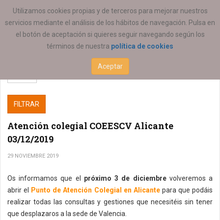
ESTÁ AQUÍ:
Utilizamos cookies propias y de terceros para mejorar nuestros
servicios mediante el análisis de los hábitos de navegación. Pulsa en
el botón de aceptación si quieres seguir navegando según los
términos de nuestra
política de cookies
Aceptar
FILTRAR
Atención colegial COEESCV Alicante
03/12/2019
29 NOVIEMBRE 2019
Os informamos que el
próximo 3 de diciembre
volveremos a
abrir el
Punto de Atención Colegial en Alicante
para que podáis
realizar todas las consultas y gestiones que necesitéis sin tener
que desplazaros a la sede de Valencia.