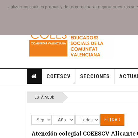
Utilizamos cookies propias y de terceros para mejorar nuestros serv
PORTADA
ACCESO COLEGIAD@S
GALERIAS
SE
COEESCV
SECCIONES
ACTUA
ESTÁ AQUÍ:
FILTRAR
Atención colegial COEESCV Alicante 