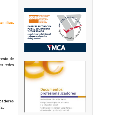
amilias,
 resto de
las redes
ucadores
020.