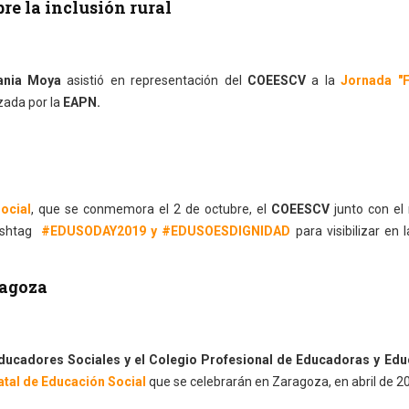
re la inclusión rural
ania Moya
asistió en representación del
COEESCV
a la
Jornada "F
zada por la
EAPN.
ocial
, que se conmemora el 2 de octubre, el
COEESCV
junto con el
hashtag
#EDUSODAY2019 y #EDUSOESDIGNIDAD
para visibilizar en 
ragoza
ucadores Sociales y el Colegio Profesional de Educadoras y Ed
atal de Educación Social
que se celebrarán en Zaragoza, en abril de 2