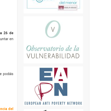
ia 26 de
guntar en
e podáis
ncia del