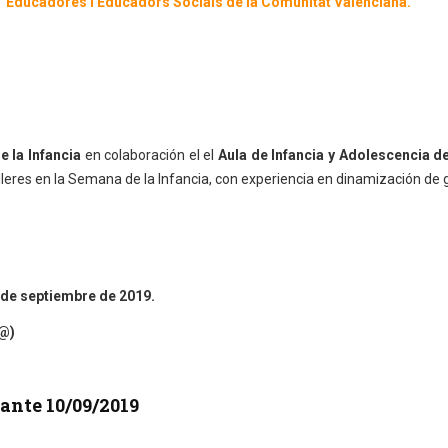
l d´Educadores i Educadors Socials de la Comunitat Valenciana.
 la Infancia
en colaboración el el
Aula de Infancia y Adolescencia d
lleres en la Semana de la Infancia, con experiencia en dinamización de 
 de septiembre de 2019.
d@)
ante 10/09/2019